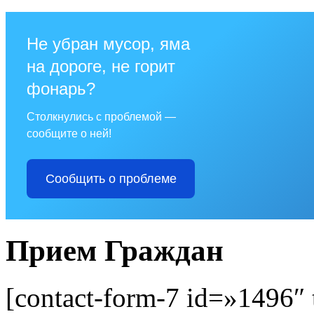
Не убран мусор, яма
на дороге, не горит
фонарь?
Столкнулись с проблемой —
сообщите о ней!
Сообщить о проблеме
Прием Граждан
[contact-form-7 id=»1496″