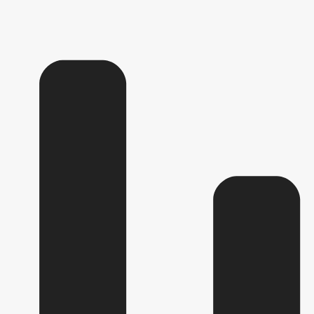
ПРОЕКТЫ К ОБСУЖДЕНИЮ
ПОРЯДОК ОБЖАЛОВАНИЯ НПА
НИСТРАТИВНЫЕ РЕГЛАМЕНТЫ
ПОСТАНОВЛЕНИЯ АДМИНИСТРА
 ЗАКОНЫ
УГИ
МУНИЦИПАЛЬНЫЙ КОНТРОЛЬ
СТАНДАРТЫ МУНИЦИПАЛЬНЫХ УСЛУГ
_
АЯ
ГРАФИК ПРИЕМА ГРАЖДАН
ОБЗОРЫ ОБРАЩЕНИЙ ГРА
ДОК РАССМОТРЕНИЯ ОБРАЩЕНИЙ