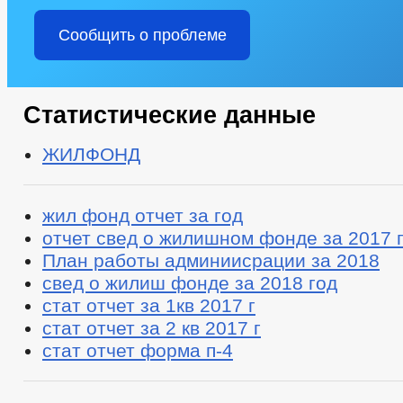
Сообщить о проблеме
Статистические данные
ЖИЛФОНД
жил фонд отчет за год
отчет свед о жилишном фонде за 2017 
План работы админиисрации за 2018
свед о жилиш фонде за 2018 год
стат отчет за 1кв 2017 г
стат отчет за 2 кв 2017 г
стат отчет форма п-4