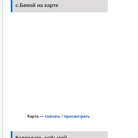
с.Беной на карте
Карта —
скачать
/
просмотреть
Календарь событий