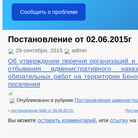
Сообщить о проблеме
Постановление от 02.06.2015г
29 сентября, 2015
admin
Об утверждении перечня организаций и 
отбывания административного нак
обязательных работ на территории Бено
поселения
Опубликовано в рубрике
Постановления администр
«
постановление №82 от 26.06.2015г.
Постан
Вы можете
оставить комментарий
, или
ссылку
на 