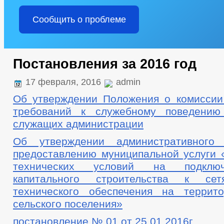
Сообщить о проблеме
Постановления за 2016 год
17 февраля, 2016
admin
Об утверждении Положения о комисси
требований к служебному поведению
служащих администрации
Об утверждении административного
предоставлению муниципальной услуги 
технических условий на подклю
капитального строительства к сет
технического обеспечения на террит
сельского поселения»
постановление № 01 от 25.01.2016г.