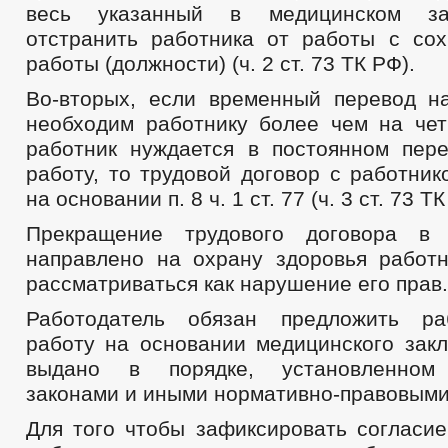
ПУБЛИЧНЫЕ СЛУШАНИЯ
ФЕДЕРАЛЬНЫЕ 
весь указанный в медицинском за
БЮДЖЕТ ПО ГОДАМ
отстранить работника от работы с со
БЮДЖЕТ
ОТЧЕТ ОБ ИСПОЛНЕНИИ БЮДЖЕТА
_
работы (должности) (ч. 2 ст. 73 ТК РФ).
УСЛУГИ
МУНИЦИПАЛЬНЫЕ УСЛУГИ
Во-вторых, если временный перевод н
МУНИЦИПАЛЬНЫЕ УСЛУГИ
НОРМАТИВНО-ПРАВОВЫЕ АКТЫ
С
необходим работнику более чем на че
ОБРАЩЕНИЕ К ГЛАВЕ
ИНТЕРНЕТ ПРИЕМН
работник нуждается в постоянном пер
ПРИЕМ ГРАЖДАН
ОБЗОРЫ ОБРАЩЕНИЙ ГРАЖДАН
ФОРМА О
работу, то трудовой договор с работни
РЕГЛАМЕНТ РАССМОТРЕНИЯ ОБРАЩЕНИЙ
на основании п. 8 ч. 1 ст. 77 (ч. 3 ст. 73 ТК
Прекращение трудового договора в
направлено на охрану здоровья работ
рассматриваться как нарушение его прав.
Работодатель обязан предложить ра
работу на основании медицинского закл
выдано в порядке, установленном
законами и иными нормативно-правовыми
Для того чтобы зафиксировать согласие