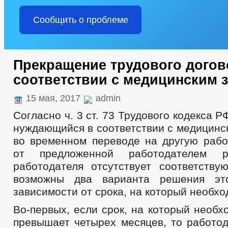
СОСТАВ ПОСЕЛЕНИЯ
ПОДВЕДОМСТВЕННЫЕ ОРГАНИЗАЦИ
ПРЕДПРИНИМАТЕЛЬСТВО
ИНФОРМАЦИОННЫЕ МАТЕРИАЛ
Сообщить о проблеме
ЗАКУПКА ТОВАРОВ, РАБОТ И УСЛУГ
ЧИСЛО ЗАМЕЩЕННЫХ Р
ФИНАНСОВО-ЭКОНОМИЧЕСКОЕ СОСТОЯНИЕ СУБЪЕКТОВ
К
РЕЕСТР МУНИЦИПАЛЬНОГО ИМУЩЕСТВА
СТАТИСТИЧЕСКИ
Прекращение трудового догов
КОМИССИИ
РАБОЧАЯ ГРУППА АТК
УРЕГУЛИРОВАНИ
соответствии с медицинским 
РАБОЧАЯ ГРУППА ПО ПРОФИЛАКТИКЕ ПРАВОНАРУШЕНИЙ
ТЕКСТЫ ОФИЦИАЛЬНЫХ ВЫСТУПЛЕНИЙ И ЗАЯВЛЕНИЙ
ЦЕ
15 мая, 2017
admin
ИНФОРМАЦИЯ О РЕЗУЛЬТАТАХ ПРОВЕРОК
ГО И ЧС
_
ДЕПУТАТЫ
СВЕДЕНИЯ О ДОХОДАХ
Согласно ч. 3 ст. 73 Трудового кодекса Р
СОВЕТ ДЕПУТАТОВ
СТРУКТУРА, ПОЛНОМОЧИЯ, ЗАДАЧИ И ФУНКЦИИ
нуждающийся в соответствии с медицинс
НПА
ИНЫЕ ФАКТЫ В СФЕРЕ 
во временном переводе на другую работ
ПРОТИВОДЕЙСТВИЕ КОРРУПЦИИ
МЕТОДИЧЕСКИЕ МАТЕРИАЛЫ
от предложенной работодателем
ФОРМЫ ДОКУМЕНТОВ, СВЯЗАННЫХ 
работодателя отсутствует соответству
СВЕДЕНИЯ О ДОХОДАХ, РАСХОДАХ, ОБ ИМУЩЕСТВЕ И ОБЯЗАТЕЛ
возможны два варианта решения эт
КОМИССИЯ ПО СОБЛЮДЕНИЮ ТРЕБОВАНИЙ К СЛУЖЕБНОМУ ПОВЕ
зависимости от срока, на который необх
ОБРАТНАЯ СВЯЗЬ ДЛЯ СООБЩЕНИЙ О ФАКТАХ КОРРУПЦИИ
Во-первых, если срок, на который необх
УСТАВ
РЕШЕНИЯ
РЕЕСТР НПА
ПРАВОВЫЕ АКТЫ
РАСПОРЯЖЕНИЯ АДМИНИСТРАЦИИ
АДМИ
превышает четырех месяцев, то работод