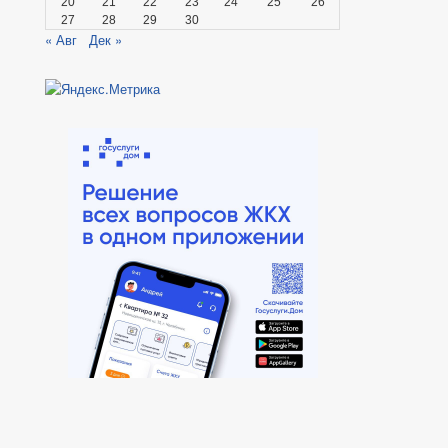
20
21
22
23
24
25
26
27
28
29
30
« Авг
Дек »