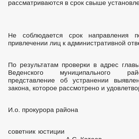
рассматриваются в срок свыше установле
ПУБЛИЧНЫЕ СЛУШАНИЯ
ФЕДЕРАЛЬНЫЕ 
БЮДЖЕТ ПО ГОДАМ
БЮДЖЕТ
ОТЧЕТ ОБ ИСПОЛНЕНИИ БЮДЖЕТА
_
УСЛУГИ
МУНИЦИПАЛЬНЫЕ УСЛУГИ
МУНИЦИПАЛЬНЫЕ УСЛУГИ
НОРМАТИВНО-ПРАВОВЫЕ АКТЫ
С
Не соблюдается срок направления п
ОБРАЩЕНИЕ К ГЛАВЕ
ИНТЕРНЕТ ПРИЕМН
привлечении лиц к административной отв
ПРИЕМ ГРАЖДАН
ОБЗОРЫ ОБРАЩЕНИЙ ГРАЖДАН
ФОРМА О
РЕГЛАМЕНТ РАССМОТРЕНИЯ ОБРАЩЕНИЙ
По результатам проверки в адрес глав
Веденского муниципального ра
представление об устранении выявле
закона, которое рассмотрено и удовлетво
И.о. прокурора района
советник юс