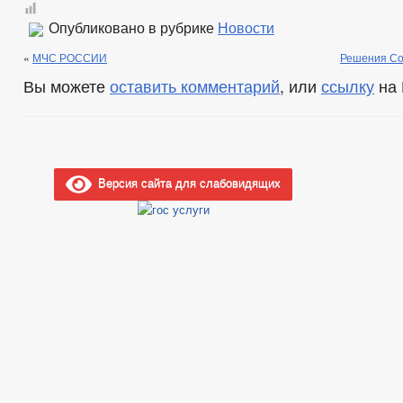
ПУБЛИЧНЫЕ СЛУШАНИЯ
ФЕДЕРАЛЬНЫЕ 
Опубликовано в рубрике
БЮДЖЕТ ПО ГОДАМ
Новости
БЮДЖЕТ
ОТЧЕТ ОБ ИСПОЛНЕНИИ БЮДЖЕТА
_
«
МЧС РОССИИ
Решения Сов
УСЛУГИ
МУНИЦИПАЛЬНЫЕ УСЛУГИ
Вы можете
оставить комментарий
, или
ссылку
на 
МУНИЦИПАЛЬНЫЕ УСЛУГИ
НОРМАТИВНО-ПРАВОВЫЕ АКТЫ
С
ОБРАЩЕНИЕ К ГЛАВЕ
ИНТЕРНЕТ ПРИЕМН
ПРИЕМ ГРАЖДАН
ОБЗОРЫ ОБРАЩЕНИЙ ГРАЖДАН
ФОРМА О
РЕГЛАМЕНТ РАССМОТРЕНИЯ ОБРАЩЕНИЙ
Версия сайта для слабовидящих