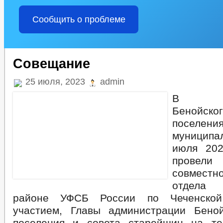
Сообщить о проблеме
Совещание
25 июля, 2023
admin
В адм
Бенойск
поселен
муниципал
июля 202
провел
совместно
отдела
районе УФСБ России по Чеченской
участием, Главы администрации Беной
поселения и совета старейшин на те