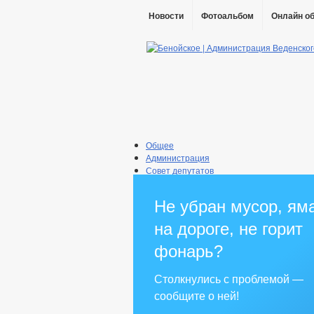
Новости
Фотоальбом
Онлайн о
Общее
Администрация
Совет депутатов
Противодействие коррупции
Правовые акты
Не убран мусор, ям
Бюджет
Муниципальные услуги
на дороге, не горит
Прием граждан
фонарь?
Столкнулись с проблемой —
сообщите о ней!