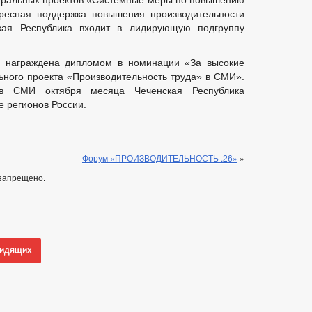
еральных проектов «Системные меры по повышению
дресная поддержка повышения производительности
кая Республика входит в лидирующую подгруппу
ка награждена дипломом в номинации «За высокие
ного проекта «Производительность труда» в СМИ».
в СМИ октября месяца Чеченская Республика
е регионов России.
Форум «ПРОИЗВОДИТЕЛЬНОСТЬ .26»
»
запрещено.
видящих