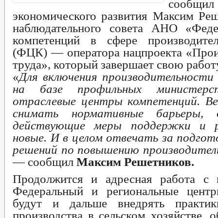
сообщ
ПУБЛИЧНЫЕ СЛУШАНИЯ
ФЕДЕРАЛЬНЫЕ 
экономического развития Максим Реш
БЮДЖЕТ ПО ГОДАМ
БЮДЖЕТ
наблюдательного совета АНО «Феде
ОТЧЕТ ОБ ИСПОЛНЕНИИ БЮДЖЕТА
_
компетенций в сфере производител
УСЛУГИ
МУНИЦИПАЛЬНЫЕ УСЛУГИ
МУНИЦИПАЛЬНЫЕ УСЛУГИ
(ФЦК) — оператора нацпроекта «Прои
НОРМАТИВНО-ПРАВОВЫЕ АКТЫ
С
труда», который завершает свою работ
ОБРАЩЕНИЕ К ГЛАВЕ
ИНТЕРНЕТ ПРИЕМН
ПРИЕМ ГРАЖДАН
«
Для включения производительности 
ОБЗОРЫ ОБРАЩЕНИЙ ГРАЖДАН
ФОРМА О
на базе профильных министерс
РЕГЛАМЕНТ РАССМОТРЕНИЯ ОБРАЩЕНИЙ
отраслевые центры компетенций. В
снимать нормативные барьеры, 
действующие меры поддержки и 
новые. И в целом отвечать за подго
решений по повышению производител
— сообщил
Максим Решетников.
Продолжится и адресная работа с 
Федеральный и региональные центр
будут и дальше внедрять практик
производства в сельском хозяйстве,