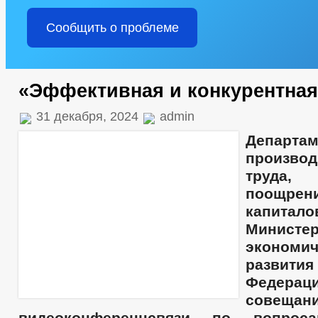
Сообщить о проблеме
«Эффективная и конкурентная
31 декабря, 2024
admin
Департам
производ
труда
поощрен
капитало
Министер
экономич
развити
Федера
совеща
видеоконференцсвязи по вопрос