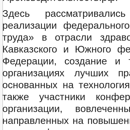
Стандарты муниципальных услуг
_
Здесь рассматривались
Прием граждан
Обращение к главе
реализации федерального
Интернет приемная
График приема граждан
Обзоры обращений граждан
труда» в отрасли здрав
Форма обращений и заявлений
Порядок рассмотрения обращений
Кавказского и Южного фе
Регламент рассмотрения обращений
Федерации, создание и 
организациях лучших пр
основанных на технология
также участники конфер
организации, вовлечен
направленных на повышени