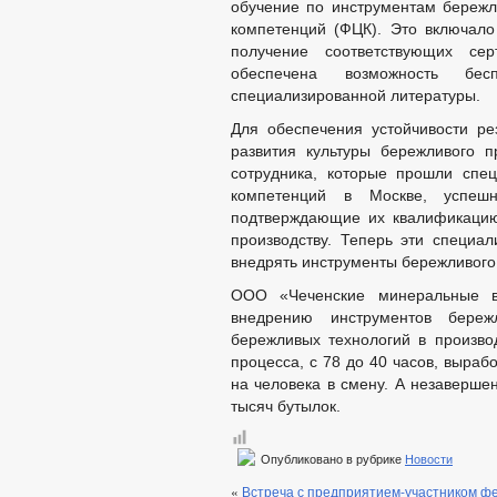
обучение по инструментам бережл
компетенций (ФЦК). Это включало
получение соответствующих се
обеспечена возможность бе
специализированной литературы.
Для обеспечения устойчивости ре
развития культуры бережливого 
сотрудника, которые прошли спе
компетенций в Москве, успеш
подтверждающие их квалификацию
производству. Теперь эти специал
внедрять инструменты бережливого
ООО «Чеченские минеральные в
внедрению инструментов бережл
бережливых технологий в произво
процесса, с 78 до 40 часов, вырабо
на человека в смену. А незаверше
тысяч бутылок.
Опубликовано в рубрике
Новости
«
Встреча с предприятием-участником ф