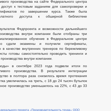
ивого производства на сайте Федерального центра
 доступ к тестовым заданиям для самопроверки и
ртификатов по завершении курса. Также была
сплатного доступа к обширной библиотеке
зультатов Федпроекта и возможности дальнейшего
производства внутри компании были отобраны три
циализированное обучение в Федеральном центре
но сдали экзамены и получили сертификаты,
 в качестве внутренних тренеров по бережливому
исты готовы самостоятельно проводить тренинги и
 производства внутри компании.
оды» в сентябре 2023 года подвели итоги по
ивого производства. В результате интеграции
дство в полтора раза снизилось время протекания
тка увеличилась на треть, с 18 до 24 тысяч бутылок
нное производство уменьшилось на 22%, с 43 до 33
едерального проекта «Производительность труда» ООО