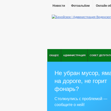
Новости
Фотоальбом
Онлайн о
ОБЩЕЕ
АДМИНИСТРАЦИЯ
СОВЕТ ДЕПУТАТ
Не убран мусор, ям
на дороге, не горит
фонарь?
Столкнулись с проблемой —
сообщите о ней!