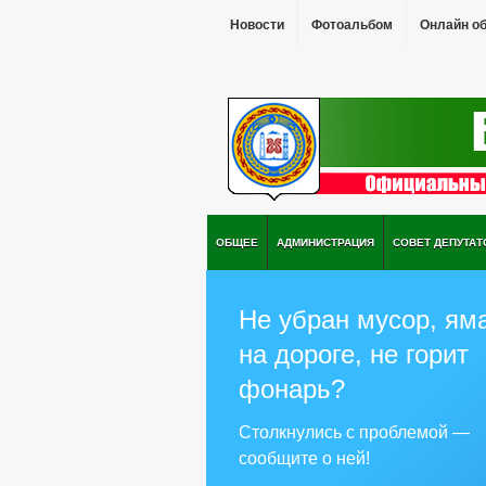
Новости
Фотоальбом
Онлайн о
ОБЩЕЕ
АДМИНИСТРАЦИЯ
СОВЕТ ДЕПУТАТ
Не убран мусор, ям
на дороге, не горит
фонарь?
Столкнулись с проблемой —
сообщите о ней!