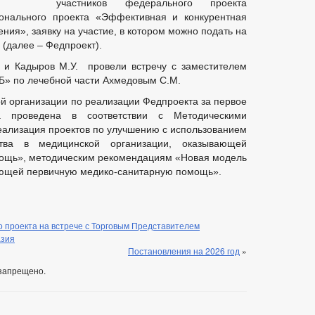
участников федерального проекта
ионального проекта «Эффективная и конкурентная
ния», заявку на участие, в котором можно подать на
(далее – Федпроект).
 и Кадыров М.У. провели встречу с заместителем
Б» по лечебной части Ахмедовым С.М.
й организации по реализации Федпроекта за первое
а проведена в соответствии с Методическими
ализация проектов по улучшению с использованием
ства в медицинской организации, оказывающей
ощь», методическим рекомендациям «Новая модель
ающей первичную медико-санитарную помощь».
 проекта на встрече с Торговым Представителем
азия
Постановления на 2026 год
»
запрещено.