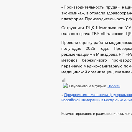
«Производительность труда» нац
экономика», в отрасли здравоохране
платформе Производительность.рф 
Сотрудники РЦК Шемильханов У.У.
главного врача ГБУ «Шалинская ЦР
Провели оценку работы медицинско
полугодие 2025 года. Проверк
рекомендациями Минздрава РФ «Ре
методов бережливого производ
первичную медико-санитарную пом
медицинской организации, оказыв
Опубликовано в рубрике
Новости
«
Предприятия – участники федерального
Российской Федерации в Республике Абх
Комментирование и размещение ссылок 